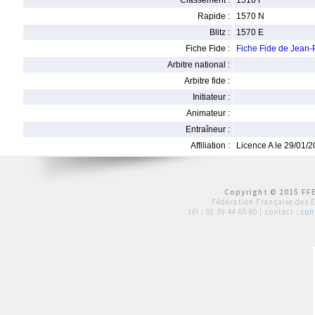
Classement :
1516 F
Rapide :
1570 N
Blitz :
1570 E
Fiche Fide :
Fiche Fide de Jean
Arbitre national :
Arbitre fide :
Initiateur :
Animateur :
Entraîneur :
Affiliation :
Licence A le 29/01/
Copyright © 2015 FFE
Fédération Française des 
tél :
01 39 44 65 80
| contact :
con