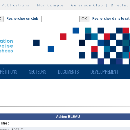
|
Publications
|
Mon Compte
|
Gérer son Club
|
Directeu
Rechercher un club
Rechercher dans le si
PÉTITIONS
SECTEURS
DOCUMENTS
DÉVELOPPEMENT
Adrien BLEAU
Titre :