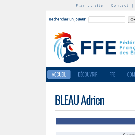
Plan du site
|
Contact
Rechercher un joueur
ACCUEIL
DÉCOUVRIR
FFE
COM
BLEAU Adrien