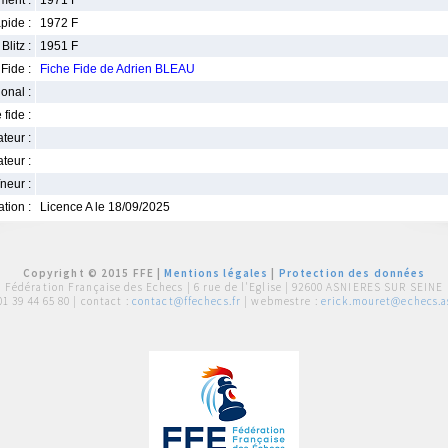
ment :
1971 F
pide :
1972 F
Blitz :
1951 F
Fide :
Fiche Fide de Adrien BLEAU
ional :
 fide :
iateur :
teur :
neur :
iation :
Licence A le 18/09/2025
Copyright © 2015 FFE |
Mentions légales
|
Protection des données
Fédération Française des Echecs |
6 rue de l'Eglise | 92600 ASNIERES SUR SEINE
01 39 44 65 80
| contact :
contact@ffechecs.fr
| webmestre :
erick.mouret@echecs.as