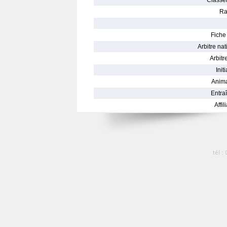
Classe
Ra
Fiche 
Arbitre nat
Arbitre
Init
Anima
Entraî
Affil
tél :