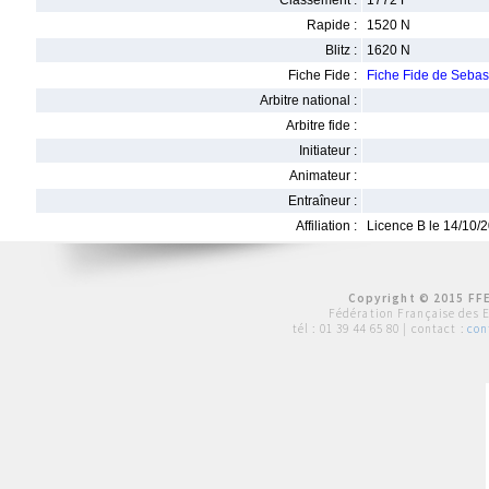
Classement :
1772 F
Rapide :
1520 N
Blitz :
1620 N
Fiche Fide :
Fiche Fide de Seb
Arbitre national :
Arbitre fide :
Initiateur :
Animateur :
Entraîneur :
Affiliation :
Licence B le 14/10/
Copyright © 2015 FFE
Fédération Française des 
tél :
01 39 44 65 80
| contact :
con