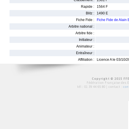
Classement :
1581 F
Rapide :
1564 F
Blitz :
1490 E
Fiche Fide :
Fiche Fide de Alai
Arbitre national :
Arbitre fide :
Initiateur :
Animateur :
Entraîneur :
Affiliation :
Licence A le 03/10/
Copyright © 2015 FFE
Fédération Française des 
tél :
01 39 44 65 80
| contact :
con