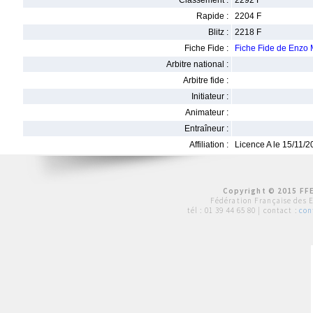
Classement :
2292 F
Rapide :
2204 F
Blitz :
2218 F
Fiche Fide :
Fiche Fide de Enz
Arbitre national :
Arbitre fide :
Initiateur :
Animateur :
Entraîneur :
Affiliation :
Licence A le 15/11/
Copyright © 2015 FFE
Fédération Française des 
tél :
01 39 44 65 80
| contact :
con