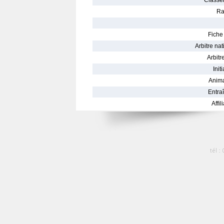
Classe
Ra
Fiche 
Arbitre nat
Arbitre
Init
Anima
Entraî
Affil
tél :