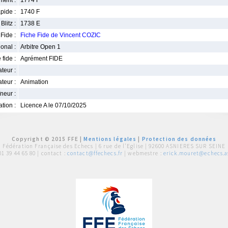
ment :
1774 F
pide :
1740 F
Blitz :
1738 E
Fide :
Fiche Fide de Vincent COZIC
ional :
Arbitre Open 1
 fide :
Agrément FIDE
iateur :
teur :
Animation
neur :
iation :
Licence A le 07/10/2025
Copyright © 2015 FFE |
Mentions légales
|
Protection des données
Fédération Française des Echecs |
6 rue de l'Eglise | 92600 ASNIERES SUR SEINE
01 39 44 65 80
| contact :
contact@ffechecs.fr
| webmestre :
erick.mouret@echecs.as