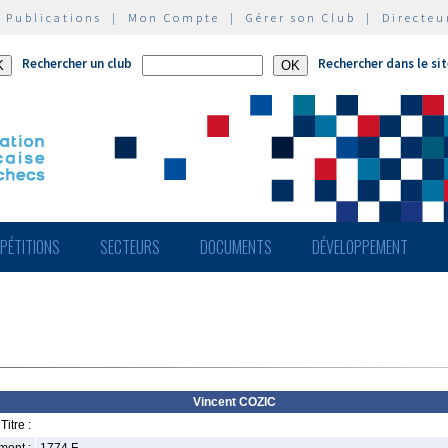
|
Publications
|
Mon Compte
|
Gérer son Club
|
Directeu
Rechercher un club
Rechercher dans le si
PÉTITIONS
SECTEURS
DOCUMENTS
DÉVELOPPEMENT
Vincent COZIC
Titre :