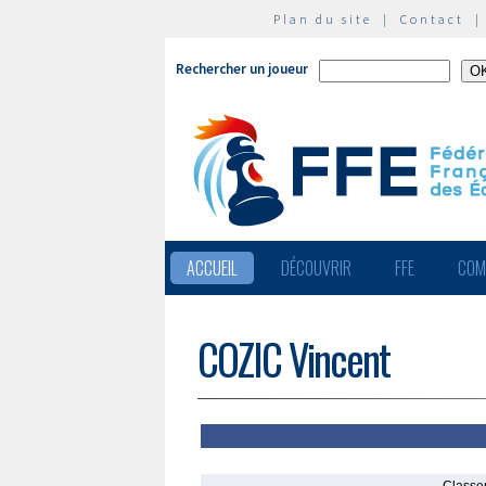
Plan du site
|
Contact
Rechercher un joueur
ACCUEIL
DÉCOUVRIR
FFE
COM
COZIC Vincent