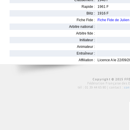
Classement :
1948 F
Rapide :
1961 F
Blitz :
1916 F
Fiche Fide :
Fiche Fide de Julie
Arbitre national :
Arbitre fide :
Initiateur :
Animateur :
Entraîneur :
Affiliation :
Licence A le 22/09/
Copyright © 2015 FFE
Fédération Française des 
tél :
01 39 44 65 80
| contact :
con