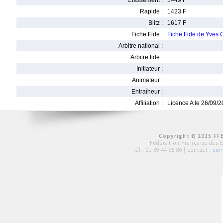
Classement :
1449 F
Rapide :
1423 F
Blitz :
1617 F
Fiche Fide :
Fiche Fide de Yve
Arbitre national :
Arbitre fide :
Initiateur :
Animateur :
Entraîneur :
Affiliation :
Licence A le 26/09/
Copyright © 2015 FFE
Fédération Française des 
tél :
01 39 44 65 80
| contact :
con