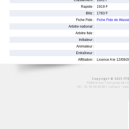
Classement :
1861 F
Rapide :
1919 F
Blitz :
1783 F
Fiche Fide :
Fiche Fide de Was
Arbitre national :
Arbitre fide :
Initiateur :
Animateur :
Entraîneur :
Affiliation :
Licence A le 12/09/
Copyright © 2015 FFE
Fédération Française des 
tél :
01 39 44 65 80
| contact :
con