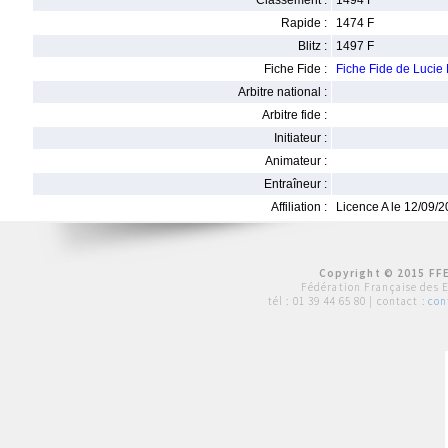
Classement :
1494 F
Rapide :
1474 F
Blitz :
1497 F
Fiche Fide :
Fiche Fide de Luci
Arbitre national :
Arbitre fide :
Initiateur :
Animateur :
Entraîneur :
Affiliation :
Licence A le 12/09/
Copyright © 2015 FFE
Fédération Française des 
tél :
01 39 44 65 80
| contact :
con