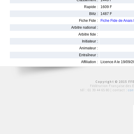
Classement :
1449 F
Rapide :
1609 F
Blitz :
1487 F
Fiche Fide :
Fiche Fide de Anai
Arbitre national :
Arbitre fide :
Initiateur :
Animateur :
Entraîneur :
Affiliation :
Licence A le 19/09/
Copyright © 2015 FFE
Fédération Française des 
tél :
01 39 44 65 80
| contact :
con