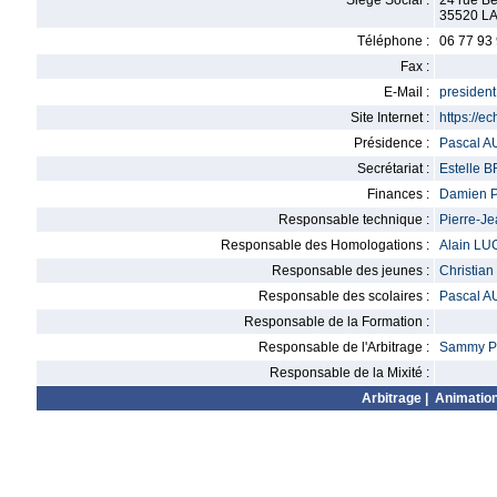
Siège Social :
24 rue B
35520 L
Téléphone :
06 77 93
Fax :
E-Mail :
presiden
Site Internet :
https://ec
Présidence :
Pascal 
Secrétariat :
Estelle
Finances :
Damien 
Responsable technique :
Pierre-J
Responsable des Homologations :
Alain LU
Responsable des jeunes :
Christia
Responsable des scolaires :
Pascal 
Responsable de la Formation :
Responsable de l'Arbitrage :
Sammy P
Responsable de la Mixité :
Arbitrage
|
Animatio