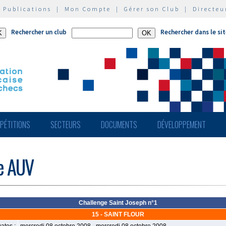
|
Publications
|
Mon Compte
|
Gérer son Club
|
Directeu
Rechercher un club
Rechercher dans le si
PÉTITIONS
SECTEURS
DOCUMENTS
DÉVELOPPEMENT
de AUV
Challenge Saint Joseph n°1
15 - SAINT FLOUR