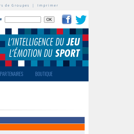
rs de Groupes
|
Imprimer
te
PARTENAIRES
BOUTIQUE