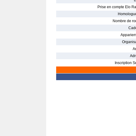
D
Prise en compte Elo Ra
Homologué
Nombre de ro
Cade
Appariem
Organisa
Ar
Adr
Inscription S