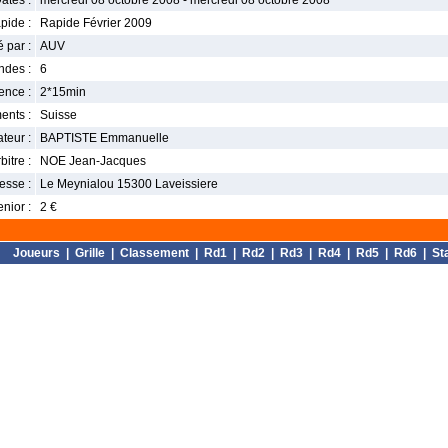
ates :
mercredi 08 octobre 2008 - mercredi 08 octobre 2008
pide :
Rapide Février 2009
 par :
AUV
ndes :
6
nce :
2*15min
ents :
Suisse
teur :
BAPTISTE Emmanuelle
bitre :
NOE Jean-Jacques
esse :
Le Meynialou 15300 Laveissiere
enior :
2 €
Joueurs
|
Grille
|
Classement
|
Rd1
|
Rd2
|
Rd3
|
Rd4
|
Rd5
|
Rd6
|
St