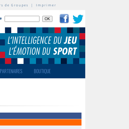
rs de Groupes
|
Imprimer
te
PARTENAIRES
BOUTIQUE