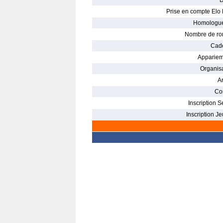
D
Prise en compte Elo 
Homologué
Nombre de ro
Cade
Appariem
Organisa
Ar
Con
Inscription S
Inscription Je