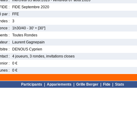
ates :
mercredi 05 août 2020 - vendredi 07 août 2020
FIDE :
FIDE Septembre 2020
 par :
FFE
ndes :
3
nce :
1h30/40 - 30' + [30'']
ents :
Toutes Rondes
teur :
Laurent Gagnepain
bitre :
DENOUS Cyprien
tact :
4 joueurs, 3 rondes, invitations closes
enior :
0 €
unes :
0 €
Participants
|
Appariements
|
Grille Berger
|
Fide
|
Stats