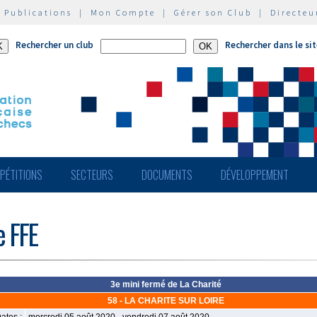
|
Publications
|
Mon Compte
|
Gérer son Club
|
Directeu
Rechercher un club
Rechercher dans le si
PÉTITIONS
SECTEURS
DOCUMENTS
DÉVELOPPEMENT
e FFE
3e mini fermé de La Charité
58 - LA CHARITE SUR LOIRE