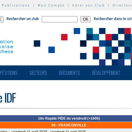
|
Publications
|
Mon Compte
|
Gérer son Club
|
Directeu
Rechercher un club
Rechercher dans le si
PÉTITIONS
SECTEURS
DOCUMENTS
DÉVELOPPEMENT
e IDF
16e Rapide FIDE du vendredi (+1600)
95 - FRANCONVILLE