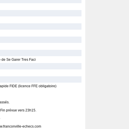
e de Se Garer Tres Faci
apide FIDE (licence FFE obligatoire)
assés.
. Fin prévue vers 23h15.
)
ww.franconville-echecs.com