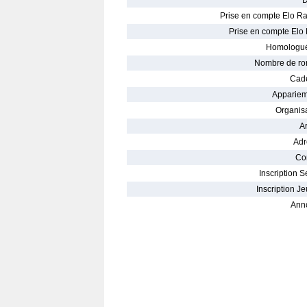
D
Prise en compte Elo Ra
Prise en compte Elo 
Homologué
Nombre de ro
Cade
Appariem
Organisa
Ar
Adr
Con
Inscription S
Inscription Je
Ann