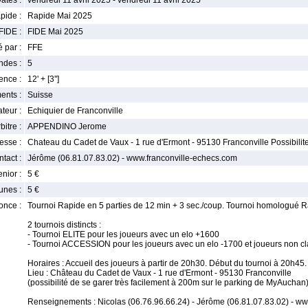
ates :
vendredi 11 avril 2025 - vendredi 11 avril 2025
pide :
Rapide Mai 2025
FIDE :
FIDE Mai 2025
 par :
FFE
ndes :
5
nce :
12' + [3'']
ents :
Suisse
teur :
Echiquier de Franconville
bitre :
APPENDINO Jerome
esse :
Chateau du Cadet de Vaux - 1 rue d'Ermont - 95130 Franconville Possibilit
tact :
Jérôme (06.81.07.83.02) - www.franconville-echecs.com
enior :
5 €
unes :
5 €
once :
Tournoi Rapide en 5 parties de 12 min + 3 sec./coup. Tournoi homologué R
2 tournois distincts :
- Tournoi ELITE pour les joueurs avec un elo +1600
- Tournoi ACCESSION pour les joueurs avec un elo -1700 et joueurs non cl
Horaires : Accueil des joueurs à partir de 20h30. Début du tournoi à 20h45
Lieu : Château du Cadet de Vaux - 1 rue d'Ermont - 95130 Franconville
(possibilité de se garer très facilement à 200m sur le parking de MyAuchan
Renseignements : Nicolas (06.76.96.66.24) - Jérôme (06.81.07.83.02) - w