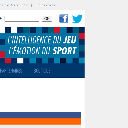
rs de Groupes
|
Imprimer
te
PARTENAIRES
BOUTIQUE