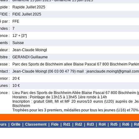
ates :
dimanche 15 juin 2025 - dimanche 15 juin 2025
pide :
Rapide Juillet 2025
FIDE :
FIDE Juillet 2025
 par :
FFE
ndes :
7
nce :
12' + [3'']
ents :
Suisse
teur :
Jean-Claude Moingt
bitre :
GERANDI Guillaume
esse :
Parc des Sports de Bischheim allee Blaise Pascal 67 800 Bischheim Parkin
tact :
Jean-Claude Moingt (06 03 00 47 79) mail : jeanclaude.moingt@gmail.com
enior :
20 €
unes :
10 €
once :
Lieu Parc des Sports de Bischheim Allée Blaise Pascal 67 800 Bischheim (pa
Horaires : Pointage de 13h15 à 13h45 1ère ronde à 14h
Inscription : gratuit GMI, MI et MF 20 euros/10 euros (U20) auprès de 
Bischheim
Trophées pour les 3 premiers, médailles pour tous les jeunes (U16) et 70% 
eurs
|
Grille
|
Classement
|
Fide
|
Rd1
|
Rd2
|
Rd3
|
Rd4
|
Rd5
|
Rd6
|
Rd