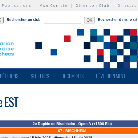
|
Publications
|
Mon Compte
|
Gérer son Club
|
Directeu
Rechercher un club
Rechercher dans le si
PÉTITIONS
SECTEURS
DOCUMENTS
DÉVELOPPEMENT
e EST
2e Rapide de Bischheim - Open A (+1500 Elo)
67 - BISCHHEIM