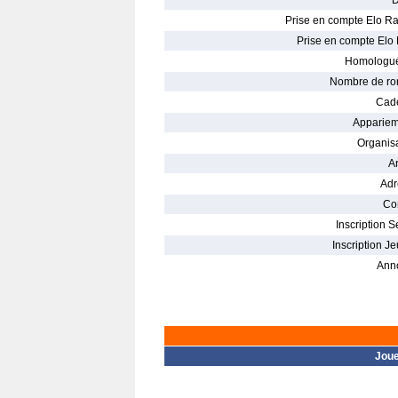
D
Prise en compte Elo Ra
Prise en compte Elo 
Homologué
Nombre de ro
Cade
Appariem
Organisa
Ar
Adr
Con
Inscription S
Inscription Je
Ann
Jou