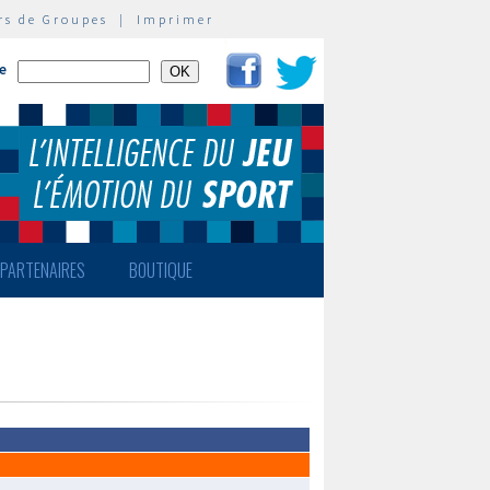
rs de Groupes
|
Imprimer
te
PARTENAIRES
BOUTIQUE