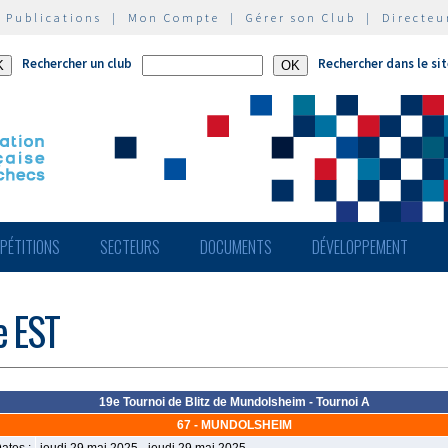
|
Publications
|
Mon Compte
|
Gérer son Club
|
Directeu
Rechercher un club
Rechercher dans le si
PÉTITIONS
SECTEURS
DOCUMENTS
DÉVELOPPEMENT
e EST
19e Tournoi de Blitz de Mundolsheim - Tournoi A
67 - MUNDOLSHEIM