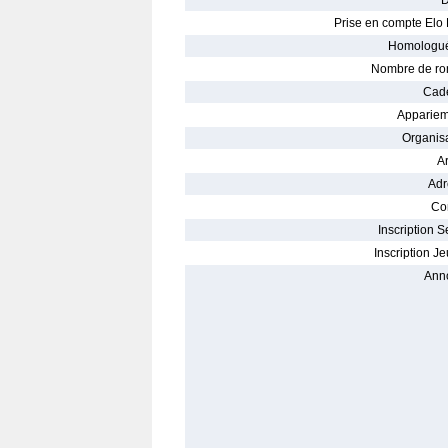
D
Prise en compte Elo 
Homologué
Nombre de ro
Cade
Appariem
Organisa
Ar
Adr
Con
Inscription S
Inscription Je
Ann