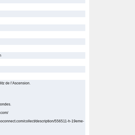
m
tz de l’Ascension.
rondes.
o.com/
oconnect.com/collect/description/556511-h-19eme-