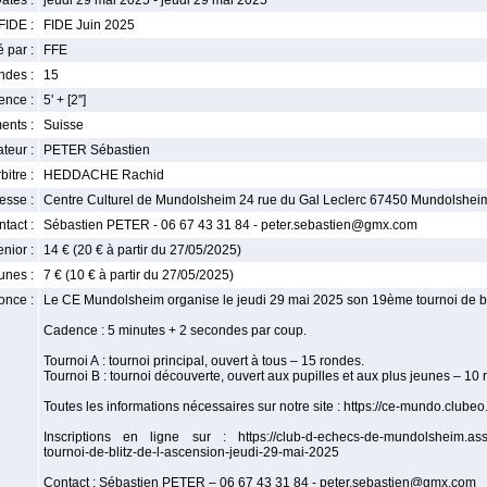
ates :
jeudi 29 mai 2025 - jeudi 29 mai 2025
FIDE :
FIDE Juin 2025
 par :
FFE
ndes :
15
nce :
5' + [2'']
ents :
Suisse
teur :
PETER Sébastien
bitre :
HEDDACHE Rachid
esse :
Centre Culturel de Mundolsheim 24 rue du Gal Leclerc 67450 Mundolshei
tact :
Sébastien PETER - 06 67 43 31 84 - peter.sebastien@gmx.com
enior :
14 € (20 € à partir du 27/05/2025)
unes :
7 € (10 € à partir du 27/05/2025)
once :
Le CE Mundolsheim organise le jeudi 29 mai 2025 son 19ème tournoi de bli
Cadence : 5 minutes + 2 secondes par coup.
Tournoi A : tournoi principal, ouvert à tous – 15 rondes.
Tournoi B : tournoi découverte, ouvert aux pupilles et aux plus jeunes – 10 
Toutes les informations nécessaires sur notre site : https://ce-mundo.clube
Inscriptions en ligne sur : https://club-d-echecs-de-mundolsheim.ass
tournoi-de-blitz-de-l-ascension-jeudi-29-mai-2025
Contact : Sébastien PETER – 06 67 43 31 84 - peter.sebastien@gmx.com