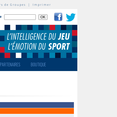
rs de Groupes
|
Imprimer
te
PARTENAIRES
BOUTIQUE