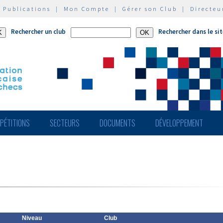
|
Publications
|
Mon Compte
|
Gérer son Club
|
Directeu
Rechercher un club
Rechercher dans le si
PÉTITIONS
SECTEURS
DOCUMENTS
DÉVELOPPEMENT
Niveau
Club