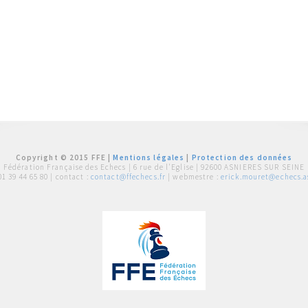
Copyright © 2015 FFE |
Mentions légales
|
Protection des données
Fédération Française des Echecs |
6 rue de l'Eglise | 92600 ASNIERES SUR SEINE
01 39 44 65 80
| contact :
contact@ffechecs.fr
| webmestre :
erick.mouret@echecs.as