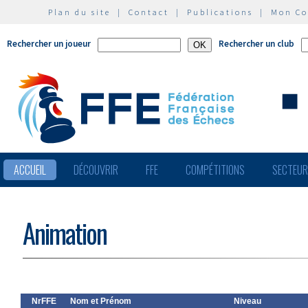
Plan du site
|
Contact
|
Publications
|
Mon C
Rechercher un joueur
Rechercher un club
ACCUEIL
DÉCOUVRIR
FFE
COMPÉTITIONS
SECTEU
Animation
NrFFE
Nom et Prénom
Niveau