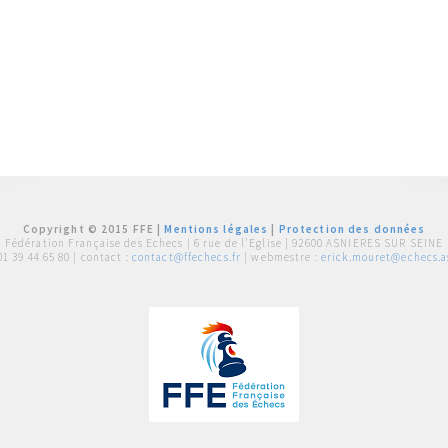
Copyright © 2015 FFE |
Mentions légales
|
Protection des données
Fédération Française des Echecs |
6 rue de l'Eglise | 92600 ASNIERES SUR SEINE
01 39 44 65 80
| contact :
contact@ffechecs.fr
| webmestre :
erick.mouret@echecs.as