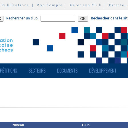
|
Publications
|
Mon Compte
|
Gérer son Club
|
Directeu
Rechercher un club
Rechercher dans le si
PÉTITIONS
SECTEURS
DOCUMENTS
DÉVELOPPEMENT
Niveau
Club