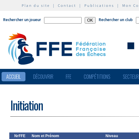
Plan du site
|
Contact
|
Publications
|
Mon C
Rechercher un joueur
Rechercher un club
ACCUEIL
DÉCOUVRIR
FFE
COMPÉTITIONS
SECTEU
Initiation
NrFFE
Nom et Prénom
Niveau