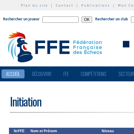
Plan du site
|
Contact
|
Publications
|
Mon C
Rechercher un joueur
Rechercher un club
ACCUEIL
DÉCOUVRIR
FFE
COMPÉTITIONS
SECTEU
Initiation
NrFFE
Nom et Prénom
Niveau