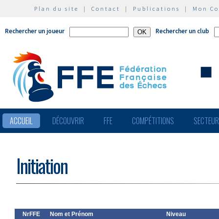
Plan du site
|
Contact
|
Publications
|
Mon C
Rechercher un joueur
Rechercher un club
ACCUEIL
DÉCOUVRIR
FFE
COMPÉTITIONS
SECTEU
Initiation
NrFFE
Nom et Prénom
Niveau