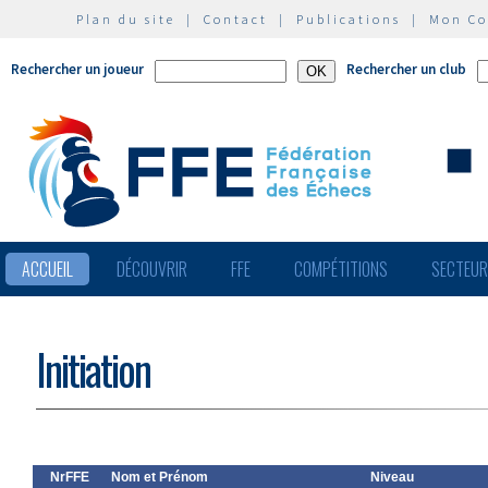
Plan du site
|
Contact
|
Publications
|
Mon C
Rechercher un joueur
Rechercher un club
ACCUEIL
DÉCOUVRIR
FFE
COMPÉTITIONS
SECTEU
Initiation
NrFFE
Nom et Prénom
Niveau