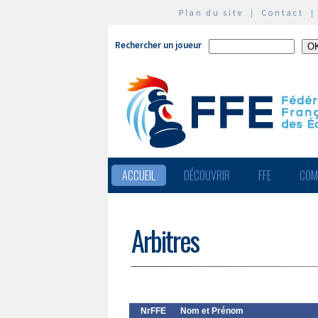
Plan du site
|
Contact
Rechercher un joueur
ACCUEIL
DÉCOUVRIR
FFE
COM
Arbitres
NrFFE
Nom et Prénom