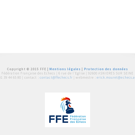
Copyright © 2015 FFE |
Mentions légales
|
Protection des données
Fédération Française des Echecs |
6 rue de l'Eglise | 92600 ASNIERES SUR SEINE
01 39 44 65 80
| contact :
contact@ffechecs.fr
| webmestre :
erick.mouret@echecs.as