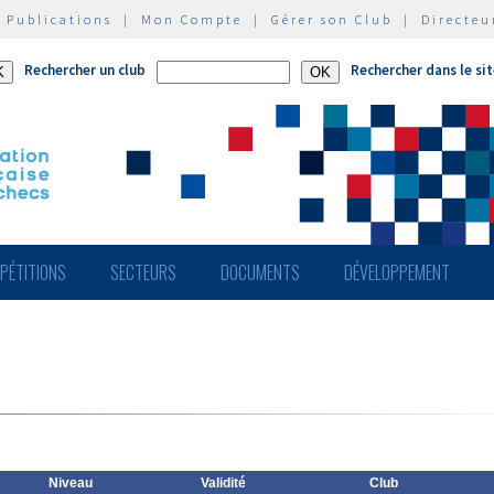
|
Publications
|
Mon Compte
|
Gérer son Club
|
Directeu
Rechercher un club
Rechercher dans le si
PÉTITIONS
SECTEURS
DOCUMENTS
DÉVELOPPEMENT
Niveau
Validité
Club