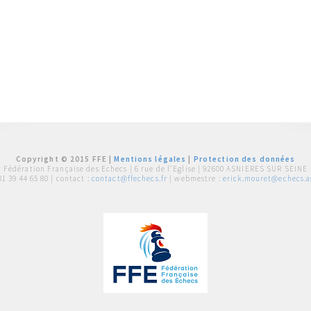
Copyright © 2015 FFE |
Mentions légales
|
Protection des données
Fédération Française des Echecs |
6 rue de l'Eglise | 92600 ASNIERES SUR SEINE
01 39 44 65 80
| contact :
contact@ffechecs.fr
| webmestre :
erick.mouret@echecs.as