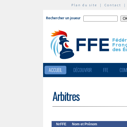
Plan du site
|
Contact
Rechercher un joueur
ACCUEIL
DÉCOUVRIR
FFE
COM
Arbitres
NrFFE
Nom et Prénom