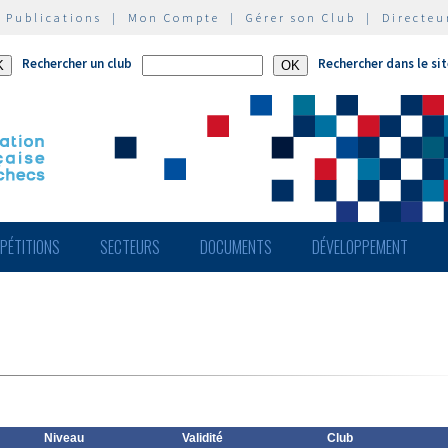
|
Publications
|
Mon Compte
|
Gérer son Club
|
Directeu
Rechercher un club
Rechercher dans le si
PÉTITIONS
SECTEURS
DOCUMENTS
DÉVELOPPEMENT
Niveau
Validité
Club