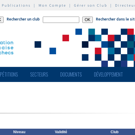
|
Publications
|
Mon Compte
|
Gérer son Club
|
Directeu
Rechercher un club
Rechercher dans le si
PÉTITIONS
SECTEURS
DOCUMENTS
DÉVELOPPEMENT
Niveau
Validité
Club