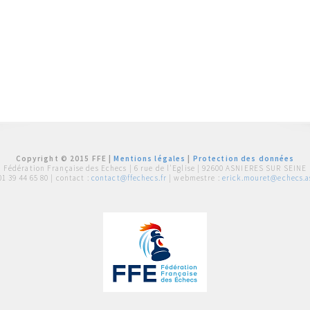
Copyright © 2015 FFE |
Mentions légales
|
Protection des données
Fédération Française des Echecs |
6 rue de l'Eglise | 92600 ASNIERES SUR SEINE
01 39 44 65 80
| contact :
contact@ffechecs.fr
| webmestre :
erick.mouret@echecs.as