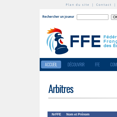
Plan du site
|
Contact
Rechercher un joueur
ACCUEIL
DÉCOUVRIR
FFE
COM
Arbitres
NrFFE
Nom et Prénom