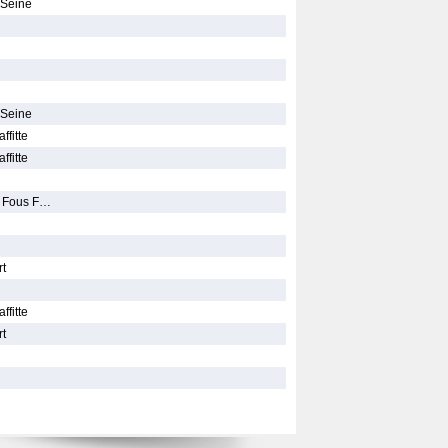
 Seine
 Seine
ffitte
ffitte
s Fous F…
rt
ffitte
rt