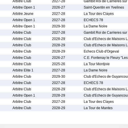
Arbitre Club
2027-28
Gambit Roi de Carrieres sur
Arbitre Open 1
2026-27
Saint-Quentin en Yvelines
Arbitre Jeune
2027-28
La Tour des Clayes
Arbitre Open 1
2027-28
ECHECS 78
Arbitre Open 1
2029-30
La Dame Noire
Arbitre Club
2027-28
Gambit Roi de Carrieres sur
Arbitre Club
2028-29
Club d'Echecs de Maisons La
Arbitre Club
2028-29
Club d'Echecs de Maisons La
Arbitre Club
2028-29
Echecs Club d'Orgeval
Arbitre Club
2026-27
C.E. Fontenay le Fleury "Le
Arbitre Club
2025-26
La Tour Montjoie
Arbitre Elite 1
2027-28
La Dame Noire
Arbitre Club
2029-30
Club d'Echecs de Guyancou
Arbitre Club
2027-28
ECHECS 78
Arbitre Club
2028-29
Club d'Echecs de Maisons La
Arbitre Open 1
2028-29
Club d'Echecs de Guyancou
Arbitre Club
2027-28
La Tour des Clayes
Arbitre Club
2028-29
La Tour de Mantes