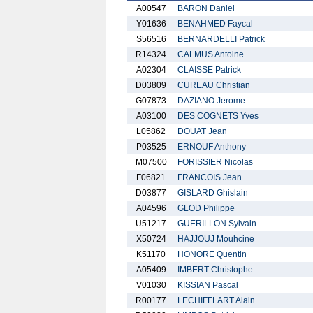
A00547
BARON Daniel
Y01636
BENAHMED Faycal
S56516
BERNARDELLI Patrick
R14324
CALMUS Antoine
A02304
CLAISSE Patrick
D03809
CUREAU Christian
G07873
DAZIANO Jerome
A03100
DES COGNETS Yves
L05862
DOUAT Jean
P03525
ERNOUF Anthony
M07500
FORISSIER Nicolas
F06821
FRANCOIS Jean
D03877
GISLARD Ghislain
A04596
GLOD Philippe
U51217
GUERILLON Sylvain
X50724
HAJJOUJ Mouhcine
K51170
HONORE Quentin
A05409
IMBERT Christophe
V01030
KISSIAN Pascal
R00177
LECHIFFLART Alain