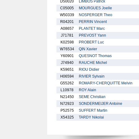
D50020
LIMBOS Patrick
C05005
MOURGUES Joelle
W50339
NOSPERGER Theo
R04201
PERRIN Vincent
A08657
PLANTET Marc
J71781
PREVOST Yann
K02598
PROBERT Luc
W76534
QIN Xavier
Y60901
QUESNOT Thomas
J74940
RAUCHE Michel
K59651
RIOU Didier
H06594
RIVIER Sylvain
G55262
ROMARY-CHERQUITTE Melvin
L10978
ROY Alain
N21450
SEME Christian
N72923
SONDERMEIJER Antoine
P52575
SUFFERT Martin
X54325
TARDY Nikolai