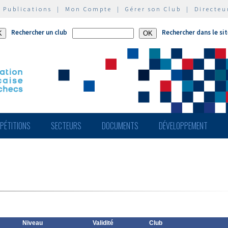
|
Publications
|
Mon Compte
|
Gérer son Club
|
Directeu
Rechercher un club
Rechercher dans le si
PÉTITIONS
SECTEURS
DOCUMENTS
DÉVELOPPEMENT
Niveau
Validité
Club