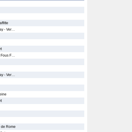
ffitte
ay - Ver…
rt
s Fous F…
ay - Ver…
eine
rt
oi de Rome