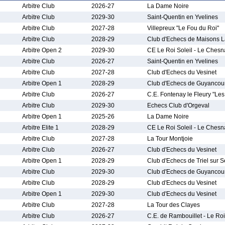
Arbitre Club
2026-27
La Dame Noire
Arbitre Club
2029-30
Saint-Quentin en Yvelines
Arbitre Club
2027-28
Villepreux "Le Fou du Roi"
Arbitre Club
2028-29
Club d'Echecs de Maisons La
Arbitre Open 2
2029-30
CE Le Roi Soleil - Le Chesn
Arbitre Club
2026-27
Saint-Quentin en Yvelines
Arbitre Club
2027-28
Club d'Echecs du Vesinet
Arbitre Open 1
2028-29
Club d'Echecs de Guyancou
Arbitre Club
2026-27
C.E. Fontenay le Fleury "Le
Arbitre Club
2029-30
Echecs Club d'Orgeval
Arbitre Open 1
2025-26
La Dame Noire
Arbitre Elite 1
2028-29
CE Le Roi Soleil - Le Chesn
Arbitre Club
2027-28
La Tour Montjoie
Arbitre Club
2026-27
Club d'Echecs du Vesinet
Arbitre Open 1
2028-29
Club d'Echecs de Triel sur S
Arbitre Club
2029-30
Club d'Echecs de Guyancou
Arbitre Club
2028-29
Club d'Echecs du Vesinet
Arbitre Open 1
2029-30
Club d'Echecs du Vesinet
Arbitre Club
2027-28
La Tour des Clayes
Arbitre Club
2026-27
C.E. de Rambouillet - Le R