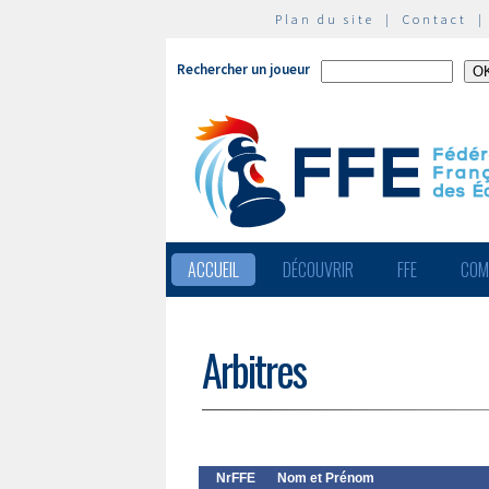
Plan du site
|
Contact
Rechercher un joueur
ACCUEIL
DÉCOUVRIR
FFE
COM
Arbitres
NrFFE
Nom et Prénom