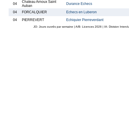
Chateau Arnoux Saint
04
Durance Echecs
Auban
04
FORCALQUIER
Echecs en Luberon
04
PIERREVERT
Echiquier Pierreverdant
JO: Jours ouvrés par semaine | A/B: Licences
2026
| IA: Division Interc