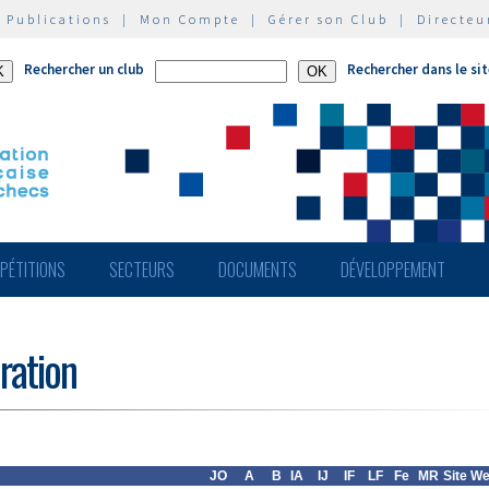
|
Publications
|
Mon Compte
|
Gérer son Club
|
Directeu
Rechercher un club
Rechercher dans le si
PÉTITIONS
SECTEURS
DOCUMENTS
DÉVELOPPEMENT
ération
JO
A
B
IA
IJ
IF
LF
Fe
MR
Site W