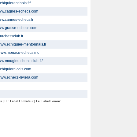
echiquierantibois.fr/
www.cagnes-echecs.com
www.cannes-echecs.fr
www.grasse-echecs.com
zurchessclub.fr
/www.echiquier-mentonnais.fr
//www.monaco-echecs.mc
www.mougins-chess-club.fr/
/echiquiernicois.com
/www.echecs-riviera.com
ines | LF: Label Formateur | Fe: Label Féminin