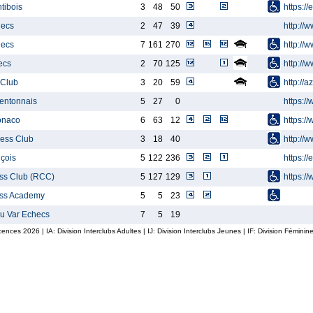
tibois
3
48
50
https://
hecs
2
47
39
http://
hecs
7
161
270
http://
ecs
2
70
125
http://
 Club
3
20
59
http://a
entonnais
5
27
0
https:/
onaco
6
63
12
https:
ess Club
3
18
40
http://
içois
5
122
236
https:/
ss Club (RCC)
5
127
129
https:/
ess Academy
5
5
23
du Var Echecs
7
5
19
icences
2026
| IA: Division Interclubs Adultes | IJ: Division Interclubs Jeunes | IF: Division Fémin