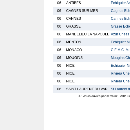
06
ANTIBES
Echiquier An
06
CAGNES SUR MER
Cagnes Ec
06
CANNES
Cannes Ec
06
GRASSE
Grasse Ech
06
MANDELIEU LA NAPOULE
Azur Chess
06
MENTON
Echiquier M
06
MONACO
C.E.M.C. M
06
MOUGINS
Mougins Ch
06
NICE
Echiquier N
06
NICE
Riviera Che
06
NICE
Riviera Ch
06
SAINT LAURENT DU VAR
St Laurent 
JO: Jours ouvrés par semaine | A/B: L