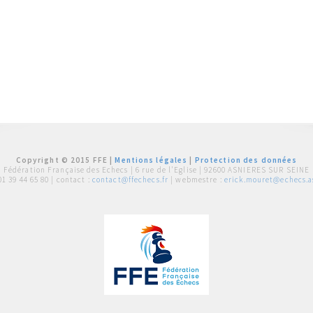
Copyright © 2015 FFE |
Mentions légales
|
Protection des données
Fédération Française des Echecs |
6 rue de l'Eglise | 92600 ASNIERES SUR SEINE
01 39 44 65 80
| contact :
contact@ffechecs.fr
| webmestre :
erick.mouret@echecs.as