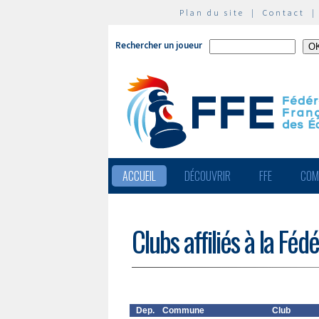
Plan du site
|
Contact
Rechercher un joueur
ACCUEIL
DÉCOUVRIR
FFE
COM
Clubs affiliés à la Féd
Dep.
Commune
Club