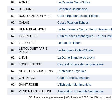
62
ARRAS
Le Cavalier Noir d'Arras
62
BETHUNE
Echephile Bethunoise
62
BOULOGNE SUR MER
Cercle Boulonnais des Echecs
62
CALAIS
Calais Passion Echecs
62
HENIN BEAUMONT
La Tour Prends Garde! Henin Beaumont
62
ISBERGUES
Club d'Echecs d'Isbergues - La Tour Inf
62
LE PORTEL
Le Fou de l'Heurt
LE TOUQUET PARIS
62
Le Touquet - Cote d'Opale
PLAGE
62
LIEVIN
La Dame Blanche de Liévin
62
LONGUENESSE
Cercle d'Echecs de Longuenesse
62
NOYELLES SOUS LENS
L'Echiquier Noyellois
62
OYE PLAGE
Club d'Echecs Anserien
62
SAINT JOSSE
L'Echiquier Merlimontois
62
VENDIN LES BETHUNE
Association Echephile Vendinoise
JO: Jours ouvrés par semaine | A/B: Licences
2026
| IA: Division Interc