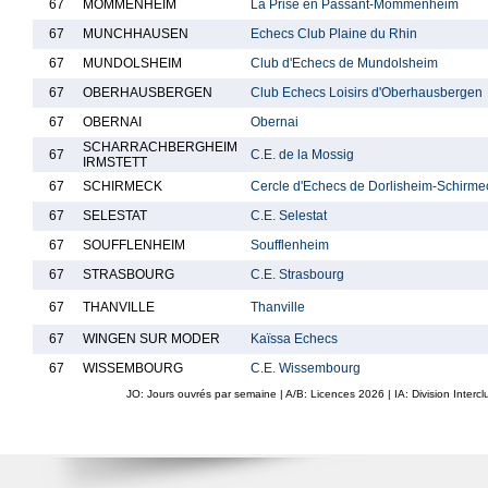
67
MOMMENHEIM
La Prise en Passant-Mommenheim
67
MUNCHHAUSEN
Echecs Club Plaine du Rhin
67
MUNDOLSHEIM
Club d'Echecs de Mundolsheim
67
OBERHAUSBERGEN
Club Echecs Loisirs d'Oberhausbergen
67
OBERNAI
Obernai
SCHARRACHBERGHEIM
67
C.E. de la Mossig
IRMSTETT
67
SCHIRMECK
Cercle d'Echecs de Dorlisheim-Schirme
67
SELESTAT
C.E. Selestat
67
SOUFFLENHEIM
Soufflenheim
67
STRASBOURG
C.E. Strasbourg
67
THANVILLE
Thanville
67
WINGEN SUR MODER
Kaïssa Echecs
67
WISSEMBOURG
C.E. Wissembourg
JO: Jours ouvrés par semaine | A/B: Licences
2026
| IA: Division Interc