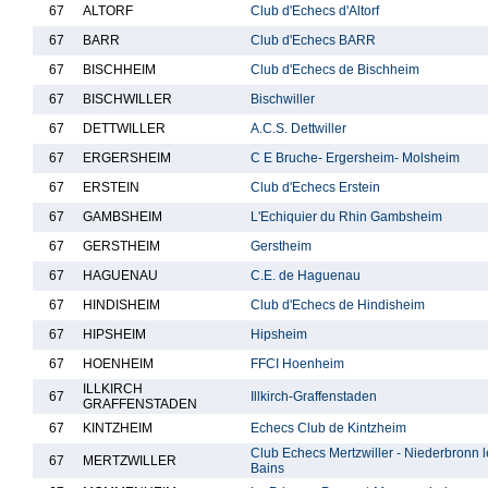
67
ALTORF
Club d'Echecs d'Altorf
67
BARR
Club d'Echecs BARR
67
BISCHHEIM
Club d'Echecs de Bischheim
67
BISCHWILLER
Bischwiller
67
DETTWILLER
A.C.S. Dettwiller
67
ERGERSHEIM
C E Bruche- Ergersheim- Molsheim
67
ERSTEIN
Club d'Echecs Erstein
67
GAMBSHEIM
L'Echiquier du Rhin Gambsheim
67
GERSTHEIM
Gerstheim
67
HAGUENAU
C.E. de Haguenau
67
HINDISHEIM
Club d'Echecs de Hindisheim
67
HIPSHEIM
Hipsheim
67
HOENHEIM
FFCI Hoenheim
ILLKIRCH
67
Illkirch-Graffenstaden
GRAFFENSTADEN
67
KINTZHEIM
Echecs Club de Kintzheim
Club Echecs Mertzwiller - Niederbronn l
67
MERTZWILLER
Bains