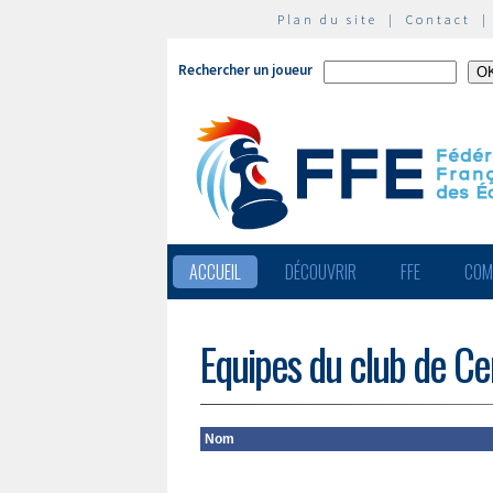
Plan du site
|
Contact
Rechercher un joueur
ACCUEIL
DÉCOUVRIR
FFE
COM
Equipes du club de Cer
Nom