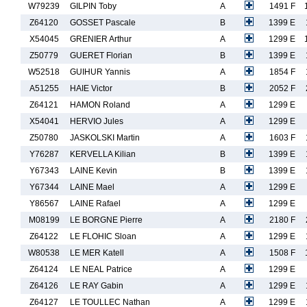
W79239
GILPIN Toby
A
1491 F
Z64120
GOSSET Pascale
B
1399 E
X54045
GRENIER Arthur
A
1299 E
Z50779
GUERET Florian
B
1399 E
W52518
GUIHUR Yannis
A
1854 F
A51255
HAIE Victor
B
2052 F
Z64121
HAMON Roland
A
1299 E
X54041
HERVIO Jules
A
1299 E
Z50780
JASKOLSKI Martin
A
1603 F
Y76287
KERVELLA Kilian
B
1399 E
Y67343
LAINE Kevin
B
1399 E
Y67344
LAINE Mael
A
1299 E
Y86567
LAINE Rafael
A
1299 E
M08199
LE BORGNE Pierre
A
2180 F
Z64122
LE FLOHIC Sloan
A
1299 E
W80538
LE MER Katell
A
1508 F
Z64124
LE NEAL Patrice
A
1299 E
Z64126
LE RAY Gabin
A
1299 E
Z64127
LE TOULLEC Nathan
A
1299 E