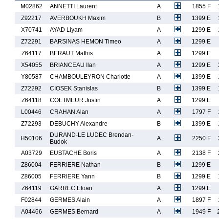
M02862
ANNETTI Laurent
A
1855 F
Z92217
AVERBOUKH Maxim
B
1399 E
X70741
AYAD Liyam
A
1299 E
Z72291
BARSINAS HEMON Timeo
A
1299 E
Z64117
BERAUT Mathis
A
1299 E
X54055
BRIANCEAU Ilan
A
1299 E
Y80587
CHAMBOULEYRON Charlotte
A
1399 E
Z72292
CIOSEK Stanislas
B
1399 E
Z64118
COETMEUR Justin
A
1299 E
L00446
CRAHAN Alan
A
1797 F
Z72293
DEBUCHY Alexandre
B
1399 E
DURAND-LE LUDEC Brendan-
H50106
A
2250 F
Budok
A03729
EUSTACHE Boris
A
2138 F
Z86004
FERRIERE Nathan
B
1299 E
Z86005
FERRIERE Yann
B
1299 E
Z64119
GARREC Eloan
A
1299 E
F02844
GERMES Alain
A
1897 F
A04466
GERMES Bernard
A
1949 F