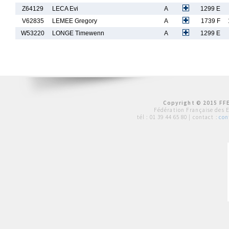
Z64129
LECA Evi
A
1299 E
V62835
LEMEE Gregory
A
1739 F
W53220
LONGE Timewenn
A
1299 E
Copyright © 2015 FFE
Fédération Française des 
tél :
01 39 44 65 80
| contact :
con