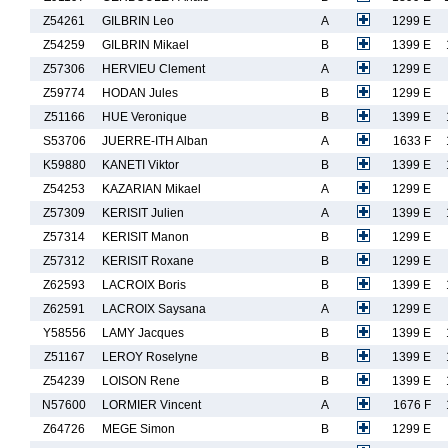
Z54261
GILBRIN Leo
A
1299 E
Z54259
GILBRIN Mikael
B
1399 E
Z57306
HERVIEU Clement
A
1299 E
Z59774
HODAN Jules
B
1299 E
Z51166
HUE Veronique
B
1399 E
S53706
JUERRE-ITH Alban
A
1633 F
K59880
KANETI Viktor
B
1399 E
Z54253
KAZARIAN Mikael
A
1299 E
Z57309
KERISIT Julien
A
1399 E
Z57314
KERISIT Manon
B
1299 E
Z57312
KERISIT Roxane
B
1299 E
Z62593
LACROIX Boris
B
1399 E
Z62591
LACROIX Saysana
A
1299 E
Y58556
LAMY Jacques
B
1399 E
Z51167
LEROY Roselyne
B
1399 E
Z54239
LOISON Rene
B
1399 E
N57600
LORMIER Vincent
A
1676 F
Z64726
MEGE Simon
B
1299 E