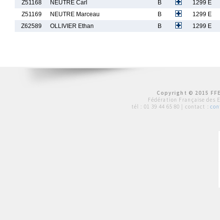
Z51168
NEUTRE Carl
B
1299 E
Z51169
NEUTRE Marceau
B
1299 E
Z62589
OLLIVIER Ethan
B
1299 E
Copyright © 2015 FFE
Fédération Française des 
tél :
01 39 44 65 80
| contact :
con