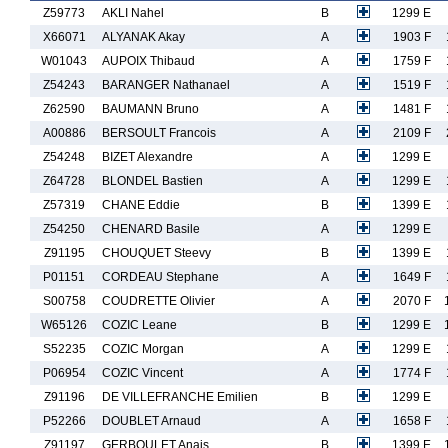
Z59773
AKLI Nahel
B
1299 E
X66071
ALYANAK Akay
A
1903 F
W01043
AUPOIX Thibaud
A
1759 F
Z54243
BARANGER Nathanael
A
1519 F
Z62590
BAUMANN Bruno
A
1481 F
A00886
BERSOULT Francois
A
2109 F
Z54248
BIZET Alexandre
A
1299 E
Z64728
BLONDEL Bastien
A
1299 E
Z57319
CHANE Eddie
B
1399 E
Z54250
CHENARD Basile
A
1299 E
Z91195
CHOUQUET Steevy
B
1399 E
P01151
CORDEAU Stephane
A
1649 F
S00758
COUDRETTE Olivier
A
2070 F
W65126
COZIC Leane
B
1299 E
S52235
COZIC Morgan
A
1299 E
P06954
COZIC Vincent
A
1774 F
Z91196
DE VILLEFRANCHE Emilien
B
1299 E
P52266
DOUBLET Arnaud
A
1658 F
Z91197
GERBOULET Anais
B
1399 E