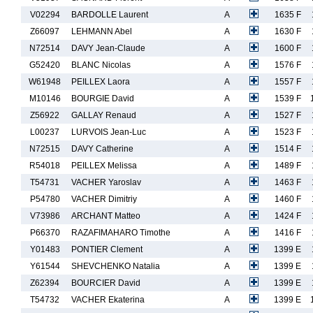
V02294
BARDOLLE Laurent
A
1635 F
Z66097
LEHMANN Abel
A
1630 F
N72514
DAVY Jean-Claude
A
1600 F
G52420
BLANC Nicolas
A
1576 F
W61948
PEILLEX Laora
A
1557 F
M10146
BOURGIE David
A
1539 F
Z56922
GALLAY Renaud
A
1527 F
L00237
LURVOIS Jean-Luc
A
1523 F
N72515
DAVY Catherine
A
1514 F
R54018
PEILLEX Melissa
A
1489 F
T54731
VACHER Yaroslav
A
1463 F
P54780
VACHER Dimitriy
A
1460 F
V73986
ARCHANT Matteo
A
1424 F
P66370
RAZAFIMAHARO Timothe
A
1416 F
Y01483
PONTIER Clement
A
1399 E
Y61544
SHEVCHENKO Natalia
A
1399 E
Z62394
BOURCIER David
A
1399 E
T54732
VACHER Ekaterina
A
1399 E