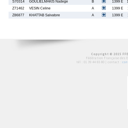
S70314
GOULIELMAKIS Nadege
B
1399 E
Z71462
VESIN Celine
A
1399 E
Z86877
KHATTAB Salvatore
A
1399 E
Copyright © 2015 FFE
Fédération Française des 
tél :
01 39 44 65 80
| contact :
con