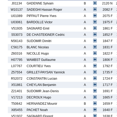
J01134
GADENNE Sylvain
B
2120 N
W10137
SADEGHI Hassan Roger
A
2082 F
U01089
PIFFAUT Pierre-Yves
A
2075 F
U03061
BARDOLLE Victor
A
1975 F
V51935
SAGNARD Emil
A
1861 F
S53073
DE CHASTEIGNER Cedric
A
1852 F
N56143
SUDOMIR Dimitri
A
1847 F
C56175
BLANC Nicolas
A
1831 F
Z60316
NICOLLE Hugo
A
1822 F
H07795
WAMBST Guillaume
A
1806 F
L07767
COURTIEU Yves
A
1792 F
Z57554
GRILLET-PAYSAN Yannick
A
1735 F
R52072
CONSTANTIN Lucian
A
1724 F
X51861
CHEYLAN Benjamin
A
1717 F
Z21401
SUDOMIR Jean-Denis
A
1691 F
V17213
DECROUX Hugo
A
1665 F
T50642
HERNANDEZ Mounir
B
1659 F
X85455
PACHET Noah
A
1640 F
V51937
SAGNARD Florent
A
1638 F