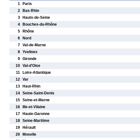
1
Paris
2
Bas-Rhin
3
Hauts-de-Seine
4
Bouches-du-Rhône
5
Rhône
6
Nord
7
Val-de-Marne
8
Yvelines
9
Gironde
10
Val-d'Oise
11
Loire-Atlantique
12
Var
13
Haut-Rhin
14
Seine-Saint-Denis
15
Seine-et-Marne
16
Ille-et-Vilaine
17
Haute-Garonne
18
Seine-Maritime
19
Hérault
20
Moselle