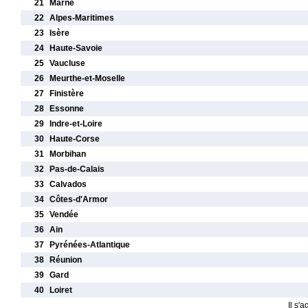
21
Marne
22
Alpes-Maritimes
23
Isère
24
Haute-Savoie
25
Vaucluse
26
Meurthe-et-Moselle
27
Finistère
28
Essonne
29
Indre-et-Loire
30
Haute-Corse
31
Morbihan
32
Pas-de-Calais
33
Calvados
34
Côtes-d'Armor
35
Vendée
36
Ain
37
Pyrénées-Atlantique
38
Réunion
39
Gard
40
Loiret
Il s'