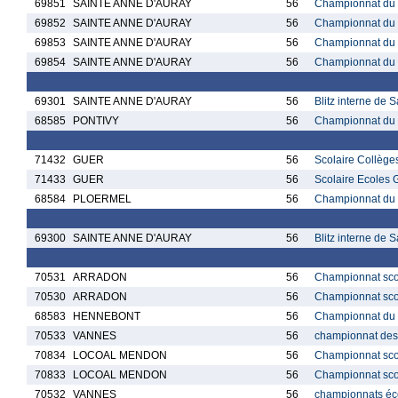
69851
SAINTE ANNE D'AURAY
56
Championnat du M
69852
SAINTE ANNE D'AURAY
56
Championnat du M
69853
SAINTE ANNE D'AURAY
56
Championnat du M
69854
SAINTE ANNE D'AURAY
56
Championnat du M
69301
SAINTE ANNE D'AURAY
56
Blitz interne de 
68585
PONTIVY
56
Championnat du M
71432
GUER
56
Scolaire Collèg
71433
GUER
56
Scolaire Ecoles
68584
PLOERMEL
56
Championnat du M
69300
SAINTE ANNE D'AURAY
56
Blitz interne de 
70531
ARRADON
56
Championnat scol
70530
ARRADON
56
Championnat scol
68583
HENNEBONT
56
Championnat du M
70533
VANNES
56
championnat des 
70834
LOCOAL MENDON
56
Championnat sco
70833
LOCOAL MENDON
56
Championnat sco
70532
VANNES
56
championnats éco