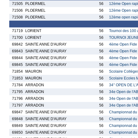
71505
PLOERMEL
56
12ème Open rapid
71506
PLOERMEL
56
12ème Open rapi
71508
PLOERMEL
56
12ème open rapi
71719
LORIENT
56
Tournoi des 100 a
71700
LORIENT
56
TOURNOI JEUNE
69842
SAINTE ANNE D'AURAY
56
4ème Open Fide E
69843
SAINTE ANNE D'AURAY
56
4ème Open Fide E
69844
SAINTE ANNE D'AURAY
56
4ème Open Fide E
69845
SAINTE ANNE D'AURAY
56
4ème Open Fide E
71854
MAURON
56
Scolaire Collè
71853
MAURON
56
Scolaire Ecole
71784
ARRADON
56
34° OPEN DE L'A
71795
ARRADON
56
34e Open de l'AB
71796
ARRADON
56
34e Open de l'AB
71797
ARRADON
56
34e Open de l'A
69847
SAINTE ANNE D'AURAY
56
Championnat du M
69848
SAINTE ANNE D'AURAY
56
Championnat du M
69849
SAINTE ANNE D'AURAY
56
Championnat du M
69850
SAINTE ANNE D'AURAY
56
Championnat du M