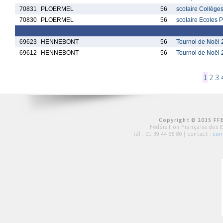
70831
PLOERMEL
56
scolaire Collè
70830
PLOERMEL
56
scolaire Ecole
69623
HENNEBONT
56
Tournoi de Noël 
69612
HENNEBONT
56
Tournoi de Noël 
1
2
3
Copyright © 2015 FFE
Fédération Française des 
tél :
01 39 44 65 80
| contact :
con