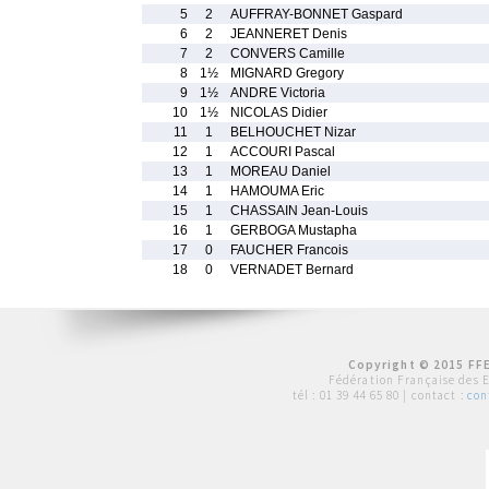
5
2
AUFFRAY-BONNET Gaspard
6
2
JEANNERET Denis
7
2
CONVERS Camille
8
1½
MIGNARD Gregory
9
1½
ANDRE Victoria
10
1½
NICOLAS Didier
11
1
BELHOUCHET Nizar
12
1
ACCOURI Pascal
13
1
MOREAU Daniel
14
1
HAMOUMA Eric
15
1
CHASSAIN Jean-Louis
16
1
GERBOGA Mustapha
17
0
FAUCHER Francois
18
0
VERNADET Bernard
Copyright © 2015 FFE
Fédération Française des 
tél :
01 39 44 65 80
| contact :
con