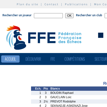
Plan du site
|
Contact
|
Publications
|
Mon C
Rechercher un joueur
Rechercher un club
ACCUEIL
DÉCOUVRIR
FFE
COMPÉTITIONS
SECTEU
R
Ech.
Pts
Blancs
1
3
BOUDIN Raphael
2
3
GAUCLAIN Loic
3
2½
PREVOT Rodolphe
4
2
SEKNADJE-ASKENAZI Jose