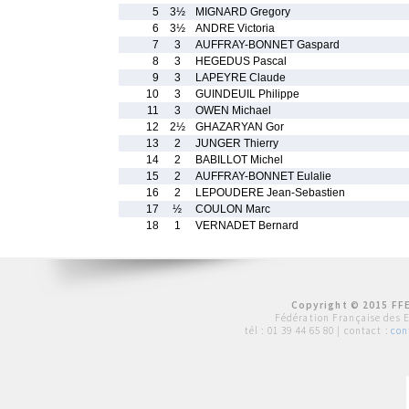
5
3½
MIGNARD Gregory
6
3½
ANDRE Victoria
7
3
AUFFRAY-BONNET Gaspard
8
3
HEGEDUS Pascal
9
3
LAPEYRE Claude
10
3
GUINDEUIL Philippe
11
3
OWEN Michael
12
2½
GHAZARYAN Gor
13
2
JUNGER Thierry
14
2
BABILLOT Michel
15
2
AUFFRAY-BONNET Eulalie
16
2
LEPOUDERE Jean-Sebastien
17
½
COULON Marc
18
1
VERNADET Bernard
Copyright © 2015 FFE
Fédération Française des 
tél :
01 39 44 65 80
| contact :
con