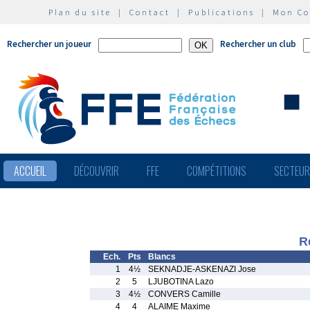
Plan du site
|
Contact
|
Publications
|
Mon C
Rechercher un joueur
Rechercher un club
ACCUEIL
DÉCOUVRIR
FFE
COMPÉTITIONS
SECTEU
R
Ech.
Pts
Blancs
1
4½
SEKNADJE-ASKENAZI Jose
2
5
LJUBOTINA Lazo
3
4½
CONVERS Camille
4
4
ALAIME Maxime