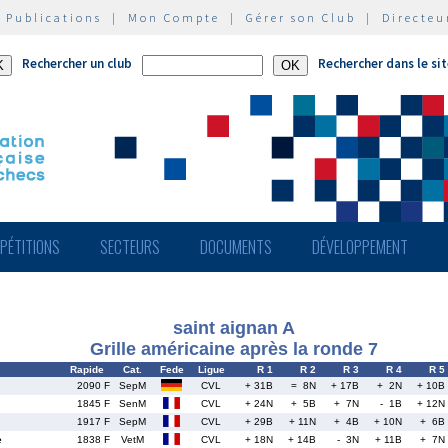
|
Publications
|
Mon Compte
|
Gérer son Club
|
Directeu
Rechercher un club
Rechercher dans le si
PÉTITIONS
SECTEURS
DOCUMENTS
DÉVELOPPEMENT
saint aignan A
Grille américaine après la ronde 7
Rapide
Cat.
Fede
Ligue
R 1
R 2
R 3
R 4
R 5
2090 F
SepM
CVL
+ 31B
= 8N
+ 17B
+ 2N
+ 10B
1845 F
SenM
CVL
+ 24N
+ 5B
+ 7N
- 1B
+ 12N
1917 F
SepM
CVL
+ 29B
+ 11N
+ 4B
+ 10N
+ 6B
e
1838 F
VetM
CVL
+ 18N
+ 14B
- 3N
+ 11B
+ 7N