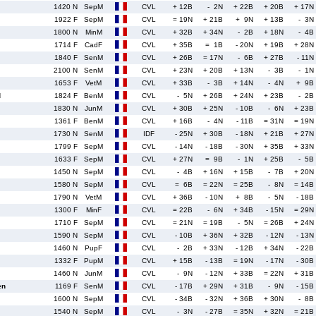
1420 N
SepM
CVL
+ 12B
- 2N
+ 22B
+ 20B
+ 17N
1922 F
SepM
CVL
= 19N
+ 21B
+ 9N
+ 13B
- 3N
1800 N
MinM
CVL
+ 32B
+ 34N
- 2B
+ 18N
- 4B
1714 F
CadF
CVL
+ 35B
= 1B
- 20N
+ 19B
+ 28N
1840 F
SenM
CVL
+ 26B
= 17N
- 6B
+ 27B
- 11N
2100 N
SenM
CVL
+ 23N
+ 20B
+ 13N
- 3B
- 1N
1653 F
VetM
CVL
+ 33B
- 3B
+ 14N
- 4N
+ 9B
d
1824 F
BenM
CVL
- 5N
+ 26B
+ 24N
+ 23B
- 2B
1830 N
JunM
CVL
+ 30B
+ 25N
- 10B
- 6N
+ 23B
1361 F
BenM
CVL
+ 16B
- 4N
- 11B
= 31N
= 19N
1730 N
SenM
IDF
- 25N
+ 30B
- 18N
+ 21B
+ 27N
1799 F
SepM
CVL
- 14N
- 18B
- 30N
+ 35B
+ 33N
1633 F
SepM
CVL
+ 27N
= 9B
- 1N
+ 25B
- 5B
1450 N
SepM
CVL
- 4B
+ 16N
+ 15B
- 7B
+ 20N
1580 N
SepM
CVL
= 6B
= 22N
= 25B
- 8N
= 14B
1790 N
VetM
CVL
+ 36B
- 10N
+ 8B
- 5N
- 18B
1300 F
MinF
CVL
= 22B
- 6N
+ 34B
- 15N
= 29N
1710 F
SepM
CVL
= 21N
= 19B
- 5N
= 26B
+ 24N
1590 N
SepM
CVL
- 10B
+ 36N
+ 32B
- 12N
- 13N
1460 N
PupF
CVL
- 2B
+ 33N
- 12B
+ 34N
- 22B
1332 F
PupM
CVL
+ 15B
- 13B
= 19N
- 17N
- 30B
1460 N
JunM
CVL
- 9N
- 12N
+ 33B
= 22N
+ 31B
en
1169 F
SenM
CVL
- 17B
+ 29N
+ 31B
- 9N
- 15B
1600 N
SepM
CVL
- 34B
- 32N
+ 36B
+ 30N
- 8B
1540 N
SepM
CVL
- 3N
- 27B
= 35N
+ 32N
= 21B