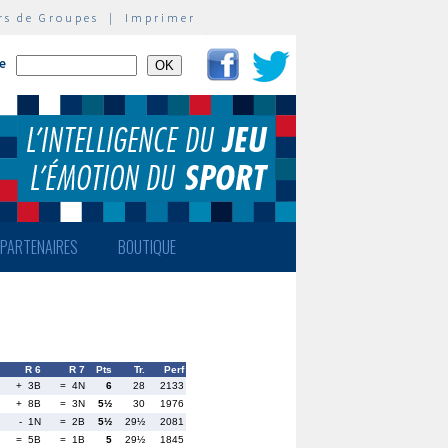
rs de Groupes
|
Imprimer
te
PARTENAIRES
BOUTIQUE
R 6
R 7
Pts
Tr.
Perf
+ 3B
= 4N
6
28
2133
+ 8B
= 3N
5½
30
1976
- 1N
= 2B
5½
29½
2081
= 5B
= 1B
5
29½
1845