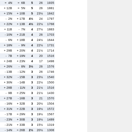
= 4N
= 6B
5
26
1935
+ 12B
= 5N
5
26
1881
+ 15N
+ 10B
5
23½
1842
- 2N
+ 17B
4½
24
1797
+ 22N
+ 13B
4½
22½
1768
+ 11B
- 7N
4
27½
1883
- 10N
+ 21B
4
26
1703
- 6N
+ 18B
4
24½
1644
+ 18N
- 9N
4
22½
1731
+ 29B
+ 20N
4
21½
1714
- 7B
+ 19N
4
20
1516
+ 24B
+ 23N
4
17
1498
+ 26N
- 8N
3½
26
1576
- 13B
- 12N
3
26
1746
+ 32N
- 15B
3
23½
1540
+ 30N
- 14B
3
22½
1500
+ 28B
- 11N
3
21½
1516
- 9B
= 25N
3
21½
1430
+ 27B
- 16B
3
21
1570
- 16N
+ 32B
3
20½
1504
+ 31N
= 22B
3
19½
1572
- 17B
= 29N
3
19½
1567
- 23N
+ 30B
3
19½
1489
- 21N
+ 33B
3
15½
1319
- 14N
= 26B
2½
20½
1308