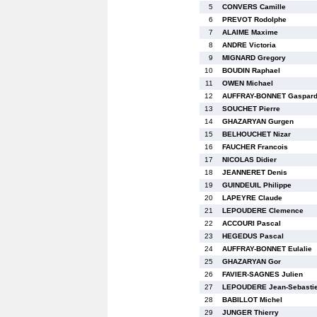
5
CONVERS Camille
6
PREVOT Rodolphe
7
ALAIME Maxime
8
ANDRE Victoria
9
MIGNARD Gregory
10
BOUDIN Raphael
11
OWEN Michael
12
AUFFRAY-BONNET Gaspar
13
SOUCHET Pierre
14
GHAZARYAN Gurgen
15
BELHOUCHET Nizar
16
FAUCHER Francois
17
NICOLAS Didier
18
JEANNERET Denis
19
GUINDEUIL Philippe
20
LAPEYRE Claude
21
LEPOUDERE Clemence
22
ACCOURI Pascal
23
HEGEDUS Pascal
24
AUFFRAY-BONNET Eulalie
25
GHAZARYAN Gor
26
FAVIER-SAGNES Julien
27
LEPOUDERE Jean-Sebasti
28
BABILLOT Michel
29
JUNGER Thierry