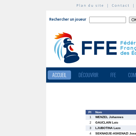
Plan du site
|
Contact
Rechercher un joueur
ACCUEIL
DÉCOUVRIR
FFE
COM
Pl
Nom
1
WENZEL Johannes
2
GAUCLAIN Loic
3
LJUBOTINA Lazo
4
SEKNADJE-ASKENAZI Jos