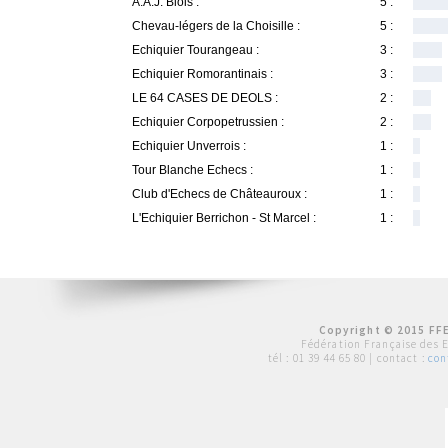
A.A.J. Blois :
5 :
Chevau-légers de la Choisille :
5 :
Echiquier Tourangeau :
3 :
Echiquier Romorantinais :
3 :
LE 64 CASES DE DEOLS :
2 :
Echiquier Corpopetrussien :
2 :
Echiquier Unverrois :
1 :
Tour Blanche Echecs :
1 :
Club d'Echecs de Châteauroux :
1 :
L'Echiquier Berrichon - St Marcel :
1 :
Copyright © 2015 FFE
Fédération Française des 
tél :
01 39 44 65 80
| contact :
con