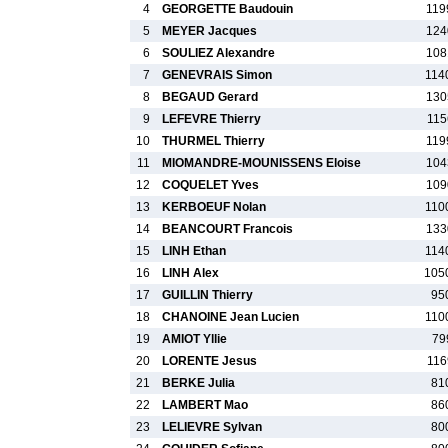
4
GEORGETTE Baudouin
119
5
MEYER Jacques
124
6
SOULIEZ Alexandre
108
7
GENEVRAIS Simon
114
8
BEGAUD Gerard
130
9
LEFEVRE Thierry
115
10
THURMEL Thierry
119
11
MIOMANDRE-MOUNISSENS Eloise
104
12
COQUELET Yves
109
13
KERBOEUF Nolan
110
14
BEANCOURT Francois
133
15
LINH Ethan
114
16
LINH Alex
105
17
GUILLIN Thierry
95
18
CHANOINE Jean Lucien
110
19
AMIOT Yllie
79
20
LORENTE Jesus
116
21
BERKE Julia
81
22
LAMBERT Mao
86
23
LELIEVRE Sylvan
80