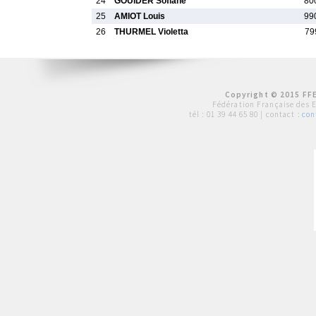
24
GOUIDER Sofiane
80
25
AMIOT Louis
99
26
THURMEL Violetta
79
Copyright © 2015 FFE
Fédération Française des 
tél :
01 39 44 65 80
| contact :
con