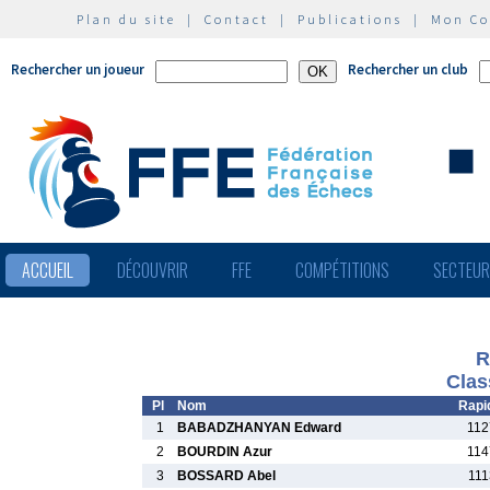
Plan du site
|
Contact
|
Publications
|
Mon C
Rechercher un joueur
Rechercher un club
ACCUEIL
DÉCOUVRIR
FFE
COMPÉTITIONS
SECTEU
R
Clas
Pl
Nom
Rapi
1
BABADZHANYAN Edward
112
2
BOURDIN Azur
114
3
BOSSARD Abel
111