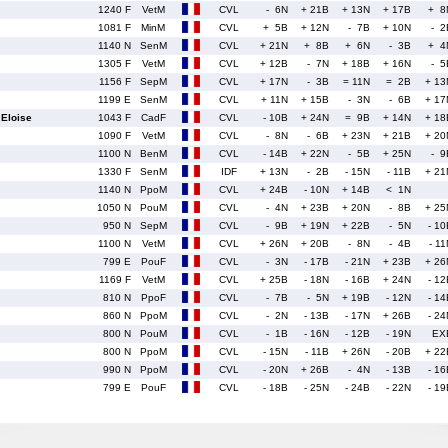
1240 F
VetM
CVL
- 6N
+ 21B
+ 13N
+ 17B
+ 8
1081 F
MinM
CVL
+ 5B
+ 12N
- 7B
+ 10N
- 2
1140 N
SenM
CVL
+ 21N
+ 8B
+ 6N
- 3B
+ 4
1305 F
VetM
CVL
+ 12B
- 7N
+ 18B
+ 16N
- 5
1156 F
SepM
CVL
+ 17N
- 3B
= 11N
= 2B
+ 13
1199 E
SenM
CVL
+ 11N
+ 15B
- 3N
- 6B
+ 17
Eloise
1043 F
CadF
CVL
- 10B
+ 24N
= 9B
+ 14N
+ 18
1090 F
VetM
CVL
- 8N
- 6B
+ 23N
+ 21B
+ 20
1100 N
BenM
CVL
- 14B
+ 22N
- 5B
+ 25N
- 9
1330 F
SenM
IDF
+ 13N
- 2B
- 15N
- 11B
+ 21
1140 N
PpoM
CVL
+ 24B
- 10N
+ 14B
< 1N
1050 N
PouM
CVL
- 4N
+ 23B
+ 20N
- 8B
+ 25
950 N
SepM
CVL
- 9B
+ 19N
+ 22B
- 5N
- 10
1100 N
VetM
CVL
+ 26N
+ 20B
- 8N
- 4B
- 1
799 E
PouF
CVL
- 3N
- 17B
- 21N
+ 23B
+ 26
1169 F
VetM
CVL
+ 25B
- 18N
- 16B
+ 24N
- 12
810 N
PpoF
CVL
- 7B
- 5N
+ 19B
- 12N
- 14
860 N
PpoM
CVL
- 2N
- 13B
- 17N
+ 26B
- 24
800 N
PouM
CVL
- 1B
- 16N
- 12B
- 19N
EX
800 N
PpoM
CVL
- 15N
- 11B
+ 26N
- 20B
+ 22
990 N
PpoM
CVL
- 20N
+ 26B
- 4N
- 13B
- 16
799 E
PouF
CVL
- 18B
- 25N
- 24B
- 22N
- 19