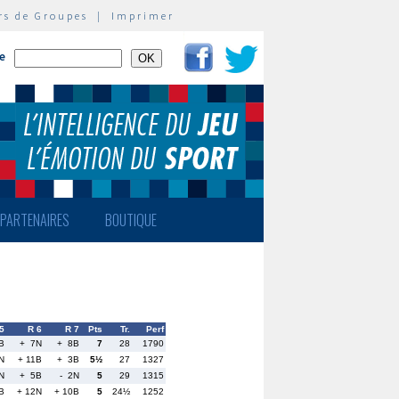
rs de Groupes
|
Imprimer
te
PARTENAIRES
BOUTIQUE
5
R 6
R 7
Pts
Tr.
Perf
B
+ 7N
+ 8B
7
28
1790
N
+ 11B
+ 3B
5½
27
1327
N
+ 5B
- 2N
5
29
1315
B
+ 12N
+ 10B
5
24½
1252