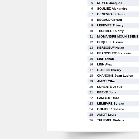
5
MEYER Jacques
6
SOULIEZ Alexandre
7
GENEVRAIS Simon
8
BEGAUD Gerard
9
LEFEVRE Thierry
10
THURMEL Thierry
11
MIOMANDRE-MOUNISSENS 
12
COQUELET Yves
13
KERBOEUF Nolan
14
BEANCOURT Francois
15
LINH Ethan
16
LINH Alex
17
GUILLIN Thierry
18
CHANOINE Jean Lucien
19
AMIOT Yllie
20
LORENTE Jesus
21
BERKE Julia
22
LAMBERT Mao
23
LELIEVRE Sylvan
24
GOUIDER Sofiane
25
AMIOT Louis
26
THURMEL Violetta