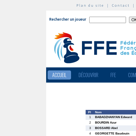
Plan du site
|
Contact
Rechercher un joueur
ACCUEIL
DÉCOUVRIR
FFE
COM
Pl
Nom
1
BABADZHANYAN Edward
2
BOURDIN Azur
3
BOSSARD Abel
4
GEORGETTE Baudouin