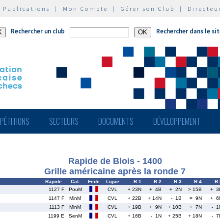
|
Publications
|
Mon Compte
|
Gérer son Club
|
Directeu
Rechercher un club
Rechercher dans le si
PÉTITIONS
SECTEURS
DOCUMENTS
DÉVELOPPEMENT
Rapide de Blois - 1400
Grille américaine après la ronde 7
Rapide
Cat.
Fede
Ligue
R 1
R 2
R 3
R 4
R 
1127 F
PouM
CVL
+ 23N
+ 4B
+ 2N
> 15B
+ 3
1147 F
MinM
CVL
+ 22B
+ 14N
- 1B
= 9N
+ 6
1113 F
MinM
CVL
+ 19B
+ 9N
+ 10B
+ 7N
- 1
1199 E
SenM
CVL
+ 16B
- 1N
+ 25B
+ 18N
- 7