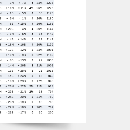
N
- 3N
+ 7B
5
24½
1237
B
+ 16N
= 11B
4½
26½
1226
N
- 1B
- 5N
4
30
1173
B
+ 9N
- 1N
4
26½
1180
N
- 8B
+ 15N
4
26½
1165
N
+ 20B
- 4N
4
25½
1147
B
- 2N
= 6N
4
24
1159
N
- 4B
+ 14B
4
22
1147
B
+ 18N
+ 16B
4
20½
1155
N
+ 17B
- 12N
3
24½
1001
+ 19N
- 9B
3
22½
1182
N
- 6B
- 13N
3
22
1033
B
- 14N
+ 26B
3
21½
1001
1N
- 13B
+ 25N
3
21
1013
N
- 15B
+ 24N
3
18
849
B
- 10N
+ 23B
3
17½
940
B
+ 26N
= 22B
2½
21½
914
N
+ 25B
= 21N
2½
18
794
E
+ 24B
- 20N
2
21½
780
B
- 23N
- 19B
2
18
788
B
- 22N
- 18B
1
20½
707
B
- 21B
- 17N
0
16
200