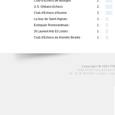
Club d'Echecs de Bourges :
2 :
U.S. Orléans.Echecs :
2 :
Club d'Echecs d'Avoine :
2 :
La tour de Saint-Aignan :
1 :
Echiquier Romorantinais :
1 :
St Laurent Arts Et Loisirs :
1 :
Club d'Echecs du Kremlin Bicetre :
1 :
Copyright © 2015 FFE
Fédération Française des 
tél :
01 39 44 65 80
| contact :
con