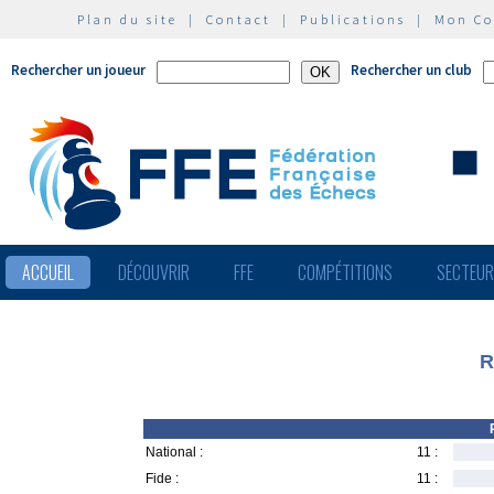
Plan du site
|
Contact
|
Publications
|
Mon C
Rechercher un joueur
Rechercher un club
ACCUEIL
DÉCOUVRIR
FFE
COMPÉTITIONS
SECTEU
R
National :
11 :
Fide :
11 :