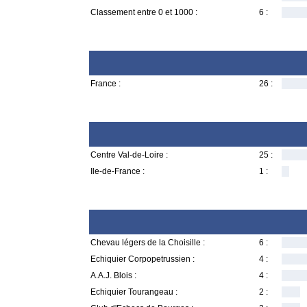
Classement entre 0 et 1000 :
6 :
France :
26 :
Centre Val-de-Loire :
25 :
Ile-de-France :
1 :
Chevau légers de la Choisille :
6 :
Echiquier Corpopetrussien :
4 :
A.A.J. Blois :
4 :
Echiquier Tourangeau :
2 :