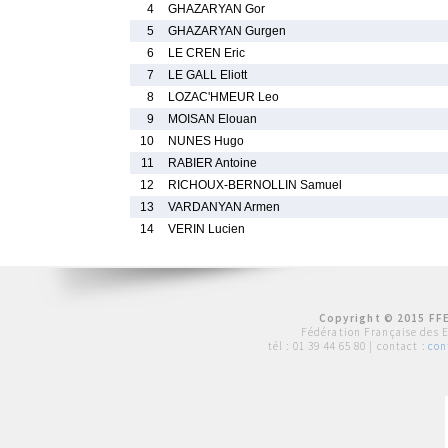
4
GHAZARYAN Gor
5
GHAZARYAN Gurgen
6
LE CREN Eric
7
LE GALL Eliott
8
LOZAC'HMEUR Leo
9
MOISAN Elouan
10
NUNES Hugo
11
RABIER Antoine
12
RICHOUX-BERNOLLIN Samuel
13
VARDANYAN Armen
14
VERIN Lucien
Copyright © 2015 FFE
Fédération Française des 
tél :
01 39 44 65 80
| contact :
con