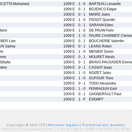
UCETTA Mohamed
1009 E
1 - 0
BARTEAU Lenaelle
1009 E
0 - 1
BOJENCO Edgar
1009 E
0 - 1
MIARD Jules
l
1009 E
1 - 0
PISSOT Quentin
1009 E
0 - 1
SARAIVA Eden
arin
1009 E
1 - 0
DE PAUW Felix
1009 E
1 - 0
FAURE CHARMOY Cleme
BER Lise
1009 E
0 - 1
BOUCHERIE Valentin
UN Salma
1099 E
0 - 1
LEANG Robin
le
1009 E
1 - 0
MENIER Soren
nne
1009 E
0 - 1
MOURET Alexis
ibylle
1009 E
0 - 1
BRAVO PAUSADER Emm
mbre
1009 E
0 - 1
CASSAT Isaac
1009 E
1 - 0
NOIZET Jules
1009 E
1 - 0
DUFOUR Theo
1009 E
0 - 1
TODD Alexandre
1009 E
1 - 0
FERRAOUN Emil
1009 E
0 - 1
GAGNERAULT Paul
1009 E
1 - F
EXEMPT
Copyright © 2015 FFE |
Mentions légales
|
Protection des données
Fédération Française des Echecs |
6 rue de l'Eglise | 92600 ASNIERES SUR SEINE