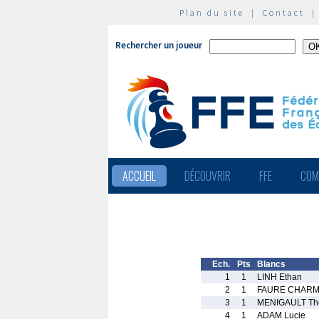
Plan du site
|
Contact
Rechercher un joueur
ACCUEIL
DÉCOUVRIR
FFE
COM
Ech.
Pts
Blancs
1
1
LINH Ethan
2
1
FAURE CHARMO
3
1
MENIGAULT Th
4
1
ADAM Lucie