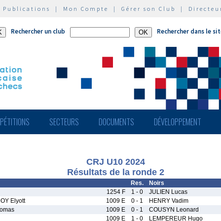
|
Publications
|
Mon Compte
|
Gérer son Club
|
Directeu
Rechercher un club
Rechercher dans le si
PÉTITIONS
SECTEURS
DOCUMENTS
DÉVELOPPEMENT
CRJ U10 2024
Résultats de la ronde 2
Res.
Noirs
1254 F
1 - 0
JULIEN Lucas
Y Elyott
1009 E
0 - 1
HENRY Vadim
omas
1009 E
0 - 1
COUSYN Leonard
1009 E
1 - 0
LEMPEREUR Hugo