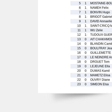
5
1
MOSTAINE-BO
6
1
NAMEH Felix
7
1
BONVIN Hugo
8
1
BRIGOT Gabrie
9
1
DAVID Annaelle
10
1
SAINT-CRICQ M
11
1
WU Zelie
12
1
TUDOUX GUER
13
0
AIT CHAKHMO
14
0
BLANDIN Camil
15
0
BOULFRAY Jea
16
0
GUILLEMETTE S
17
0
LE NEINDRE A
18
0
DROUET Tom
19
0
LEJEUNE Ella
20
0
DUMAS Kamil
21
0
MAMETZ Elisa
22
0
OUVRY Diane
23
0
SIMEON Elsa