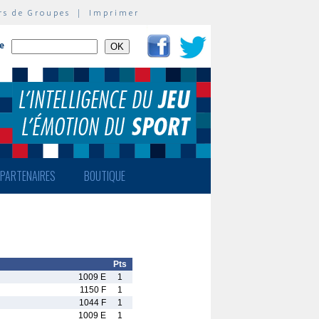
rs de Groupes
|
Imprimer
te
PARTENAIRES
BOUTIQUE
Pts
1009 E
1
1150 F
1
1044 F
1
1009 E
1