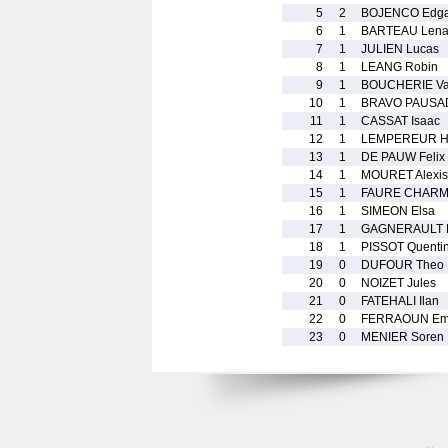
5
2
BOJENCO Edga
6
1
BARTEAU Lena
7
1
JULIEN Lucas
8
1
LEANG Robin
9
1
BOUCHERIE Val
10
1
BRAVO PAUSA
11
1
CASSAT Isaac
12
1
LEMPEREUR H
13
1
DE PAUW Felix
14
1
MOURET Alexis
15
1
FAURE CHARM
16
1
SIMEON Elsa
17
1
GAGNERAULT 
18
1
PISSOT Quenti
19
0
DUFOUR Theo
20
0
NOIZET Jules
21
0
FATEHALI Ilan
22
0
FERRAOUN Em
23
0
MENIER Soren