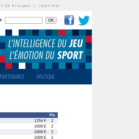
rs de Groupes
|
Imprimer
te
PARTENAIRES
BOUTIQUE
Pts
1254 F
2
1009 E
2
1009 E
2
1009 E
2