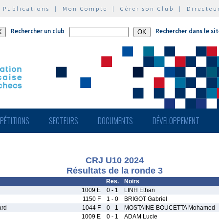
|
Publications
|
Mon Compte
|
Gérer son Club
|
Directeu
Rechercher un club
Rechercher dans le si
PÉTITIONS
SECTEURS
DOCUMENTS
DÉVELOPPEMENT
CRJ U10 2024
Résultats de la ronde 3
Res.
Noirs
1009 E
0 - 1
LINH Ethan
1150 F
1 - 0
BRIGOT Gabriel
rd
1044 F
0 - 1
MOSTAINE-BOUCETTA Mohamed
1009 E
0 - 1
ADAM Lucie