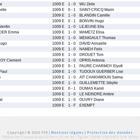
r
1009 E
1 - 0
WU Zelie
elle
1009 E
0 - 1
SAINT-CRICQ Marin
1009 E
1 - 0
BLANDIN Camille
1009 E
0 - 1
BONVIN Hugo
entin
1009 E
1 - 0
LEJEUNE Ella
DER Emma
1009 E
1 - 0
MAMETZ Elisa
1009 E
1 - 0
MENIGAULT Thomas
ugo
1009 E
1 - 0
DAVID Annaelle
1009 E
1 - 0
NAMEH Felix
1009 E
1 - 0
DROUET Tom
OY Clement
1009 E
1 - 0
OPRIS Antonia
1009 E
0 - 1
FAURE CHARMOY Elyott
Paul
1009 E
1 - 0
TUDOUX GUERBER Lise
n
1009 E
1 - 0
AIT CHAKHMOUN Salma
1009 E
1 - 0
GUILLEMETTE Sibylle
1009 E
0 - 1
DUMAS Kamil
1009 E
1 - 0
LE NEINDRE Ambre
il
1009 E
1 - 0
OUVRY Diane
1009 E
1 - F
EXEMPT
Copyright © 2015 FFE |
Mentions légales
|
Protection des données
Fédération Française des Echecs |
6 rue de l'Eglise | 92600 ASNIERES SUR SEINE