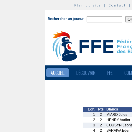
Plan du site
|
Contact
Rechercher un joueur
ACCUEIL
DÉCOUVRIR
FFE
COM
Ech.
Pts
Blancs
1
2
MIARD Jules
2
2
HENRY Vadim
3
2
COUSYN Leona
4
2
SARAIVA Eden