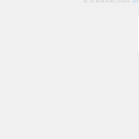
tél :
01 39 44 65 80
| contact :
con