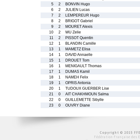
5
2
BONVIN Hugo
6
2
JULIEN Lucas
7
2
LEMPEREUR Hugo
8
2
BRIGOT Gabriel
9
2
MOURET Alexis
10
2
WU Zelie
11
2
PISSOT Quentin
12
1
BLANDIN Camille
13
1
MAMETZ Elisa
14
1
DAVID Annaelle
15
1
DROUET Tom
16
1
MENIGAULT Thomas
17
1
DUMAS Kamil
18
1
NAMEH Felix
19
1
OPRIS Antonia
20
1
TUDOUX GUERBER Lise
21
0
AIT CHAKHMOUN Salma
22
0
GUILLEMETTE Sibylle
23
0
OUVRY Diane
Copyright © 2015 FFE
Fédération Française des 