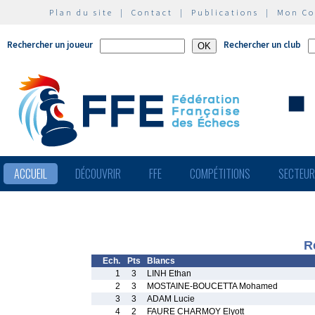
Plan du site
|
Contact
|
Publications
|
Mon C
Rechercher un joueur
Rechercher un club
ACCUEIL
DÉCOUVRIR
FFE
COMPÉTITIONS
SECTEU
R
Ech.
Pts
Blancs
1
3
LINH Ethan
2
3
MOSTAINE-BOUCETTA Mohamed
3
3
ADAM Lucie
4
2
FAURE CHARMOY Elyott