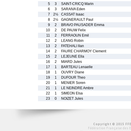
5
3
SAINT-CRICQ Marin
6
3
SARAIVA Eden
7
2½
CASSAT Isaac
8
2½
GAGNERAULT Paul
9
2
BRAVO PAUSADER Emma
10
2
DE PAUW Felix
11
2
FERRAOUN Emil
12
2
LEANG Robin
13
2
FATEHALI Ilan
14
2
FAURE CHARMOY Clement
15
2
LEJEUNE Ella
16
2
MIARD Jules
17
1
BARTEAU Lenaelle
18
1
OUVRY Diane
19
1
DUFOUR Theo
20
1
MENIER Soren
21
1
LE NEINDRE Ambre
22
1
SIMEON Elsa
23
0
NOIZET Jules
Copyright © 2015 FFE
Fédération Française des 