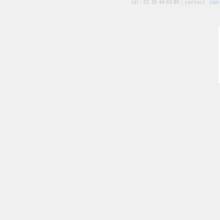
tél :
01 39 44 65 80
| contact :
con