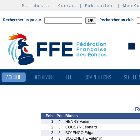
Plan du site
|
Contact
|
Publications
|
Mon C
Rechercher un joueur
Rechercher un club
ACCUEIL
DÉCOUVRIR
FFE
COMPÉTITIONS
SECTEU
R
Ech.
Pts
Blancs
1
4
HENRY Vadim
2
3
COUSYN Leonard
3
3
BOJENCO Edgar
4
3
BOUCHERIE Valentin